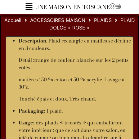
UNE MAISON EN TOSCANE
Accueil
ACCESSOIRES MAISON
PLAIDS
PLAID
DOLCE « ROSE »
Description
: Plaid rectangle en mailles se décline
en 3 couleurs.
Détail :frange de couleur blanche sur les 2 petits
côtés
matières : 50 % coton et 50 % acrylic. Lavage à
30°c.
Touché épais et doux. Très chaud.
Packaging:
1 plaid.
Usage:
des plaids « tricotés » qui embelliront
votre intérieur : que ce soit dans votre salon, en
jeté de canapé ou bien dans la chambre sur lit