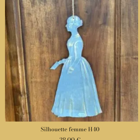
Silhouette femme H40
38,00
€